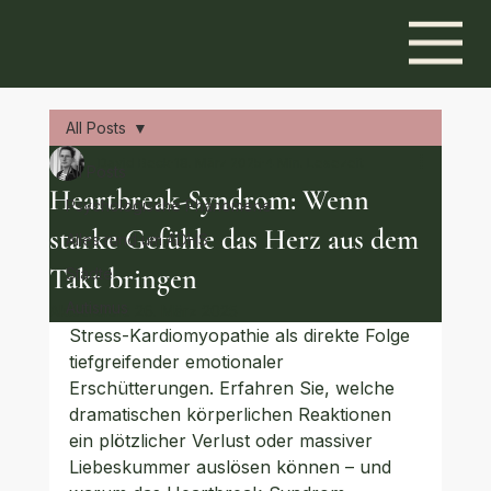
All Posts
David Beck
18. März 2025
4 Min. Lesezeit
All Posts
Heartbreak-Syndrom: Wenn
Psychologische Phänomene
starke Gefühle das Herz aus dem
Alles rund um ADHS
Takt bringen
Städte
Autismus
Aktualisiert:
26. März 2025
Stress-Kardiomyopathie als direkte Folge 
tiefgreifender emotionaler 
Erschütterungen. Erfahren Sie, welche 
dramatischen körperlichen Reaktionen 
ein plötzlicher Verlust oder massiver 
Liebeskummer auslösen können – und 