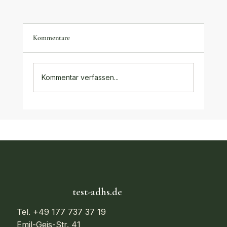
Kommentare
Kommentar verfassen...
Kognitive Verhaltenstherapie bei Erwachsenen
mit ADHS
test-adhs.de
Tel. +49 177 737 37 19
Emil-Geis-Str. 41