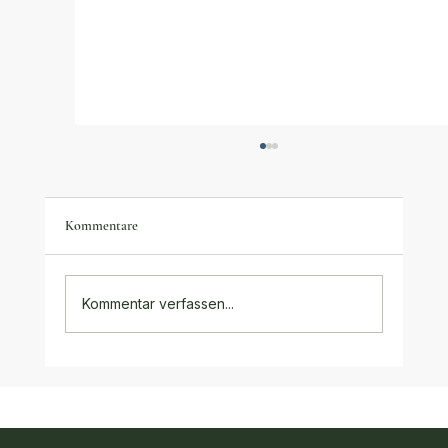
Kommentare
Kommentar verfassen...
Alternative Behandlungsmethoden bei ADHS:
Der vollständige Ratgeber 2025/2026