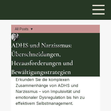
All Posts
David Beck
18. März 2025
3 Min. Lesezeit
All Posts
ADHS und Narzissmus:
Psychologische Phänomene
Überschneidungen,
Alles rund um ADHS
Herausforderungen und
Städte
Autismus
Bewältigungsstrategien
Erkunden Sie die komplexen 
Zusammenhänge von ADHS und 
Narzissmus – von Impulsivität und 
emotionaler Dysregulation bis hin zu 
effektivem Selbstmanagement.