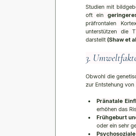
Studien mit bildge
oft ein 
geringer
präfrontalen Kort
unterstützen die
darstellt 
(Shaw et a
3. Umweltfakt
Obwohl die genetisc
zur Entstehung von 
Pränatale Einf
erhöhen das Ri
Frühgeburt un
oder ein sehr 
Psychosoziale