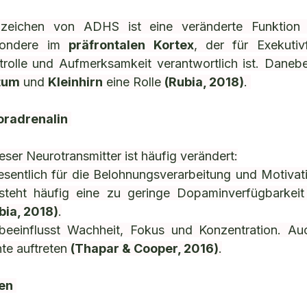
nzeichen von ADHS ist eine veränderte Funktion 
sondere im 
präfrontalen Kortex
, der für Exekutiv
rolle und Aufmerksamkeit verantwortlich ist. Danebe
tum
 und 
Kleinhirn
 eine Rolle 
(Rubia, 2018)
. 
oradrenalin
ser Neurotransmitter ist häufig verändert:
wesentlich für die Belohnungsverarbeitung und Motiva
steht häufig eine zu geringe Dopaminverfügbarkeit 
bia, 2018)
.
beeinflusst Wachheit, Fokus und Konzentration. Auc
e auftreten 
(Thapar & Cooper, 2016)
.
ren