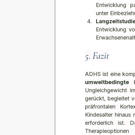
Entwicklung pa
unter Einbezieh
Langzeitstudi
Entwicklung v
Erwachsenenalte
5. Fazit
ADHS ist eine komp
umweltbedingte
 E
Ungleichgewicht i
gerückt, begleitet v
präfrontalen Kort
Kindesalter hinaus 
erforderlich ist.
Therapieoptionen 