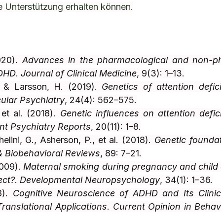
 Unterstützung erhalten können.
020). 
Advances in the pharmacological and non-ph
ADHD
. 
Journal of Clinical Medicine
, 9(3): 1–13.
, & Larsson, H. (2019). 
Genetics of attention defici
ular Psychiatry
, 24(4): 562–575.
et al. (2018). 
Genetic influences on attention defici
nt Psychiatry Reports
, 20(11): 1–8.
elini, G., Asherson, P., et al. (2018). 
Genetic founda
 Biobehavioral Reviews
, 89: 7–21.
009). 
Maternal smoking during pregnancy and child 
ect?
. 
Developmental Neuropsychology
, 34(1): 1–36.
). 
Cognitive Neuroscience of ADHD and Its Clinica
Translational Applications
. 
Current Opinion in Behav