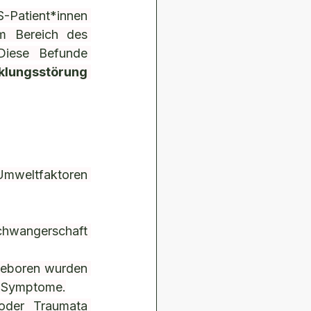
-Patient*innen 
m Bereich des 
Diese Befunde 
klungsstörung
Umweltfaktoren 
hwangerschaft 
 geboren wurden 
S-Symptome.
 oder Traumata 