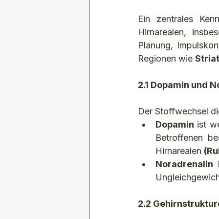
Ein zentrales Ken
Hirnarealen, insbe
Planung, Impulskont
Regionen wie 
Stria
2.1 Dopamin und N
Der Stoffwechsel die
Dopamin
 ist 
Betroffenen be
Hirnarealen 
(Ru
Noradrenalin
 
Ungleichgewicht
2.2 Gehirnstruktu