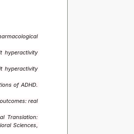
armacological 
t hyperactivity 
t hyperactivity 
tions of ADHD
. 
outcomes: real 
l Translation: 
ioral Sciences
, 