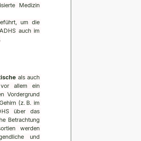
ierte Medizin 
führt, um die 
 ADHS auch im 
.
tische
 als auch 
vor allem ein 
en Vordergrund 
ehirn (z. B. im 
ADHS über das 
che Betrachtung 
ortien werden 
gendliche und 