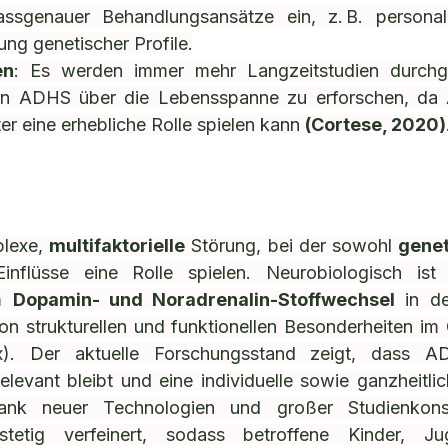
ssgenauer Behandlungsansätze ein, z. B. personalis
ung genetischer Profile.
en
: Es werden immer mehr Langzeitstudien durchge
on ADHS über die Lebensspanne zu erforschen, da
r eine erhebliche Rolle spielen kann 
(Cortese, 2020)
lexe, 
multifaktorielle
 Störung, bei der sowohl 
gene
inflüsse eine Rolle spielen. Neurobiologisch ist 
m 
Dopamin- und Noradrenalin-Stoffwechsel
 in d
on strukturellen und funktionellen Besonderheiten im G
ex). Der aktuelle Forschungsstand zeigt, dass 
relevant bleibt und eine individuelle sowie ganzheitli
 Dank neuer Technologien und großer Studienkons
stetig verfeinert, sodass betroffene Kinder, Ju