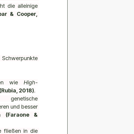
 die alleinige 
par & Cooper, 
e Schwerpunkte 
ren wie 
High-
(Rubia, 2018)
.
genetische 
ren und besser 
n 
(Faraone & 
fließen in die 