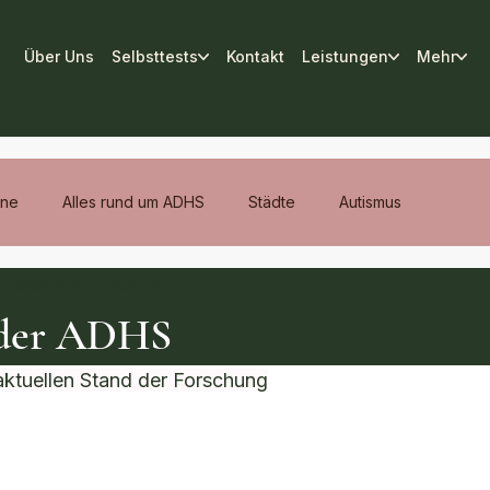
Über Uns
Selbsttests
Kontakt
Leistungen
Mehr
ene
Alles rund um ADHS
Städte
Autismus
rz 2025
3 Min. Lesezeit
 der ADHS
aktuellen Stand der Forschung