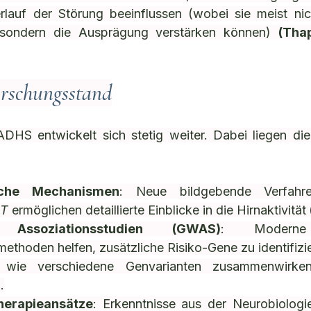
lauf der Störung beeinflussen (wobei sie meist nicht
 sondern die Ausprägung verstärken können) 
(Tha
orschungsstand
DHS entwickelt sich stetig weiter. Dabei liegen di
sche Mechanismen
: Neue bildgebende Verfah
RT
 ermöglichen detaillierte Einblicke in die Hirnaktivität 
 Assoziationsstudien (GWAS)
: Moderne 
thoden helfen, zusätzliche Risiko-Gene zu identifizie
, wie verschiedene Genvarianten zusammenwirke
)
.
Therapieansätze
: Erkenntnisse aus der Neurobiologie 