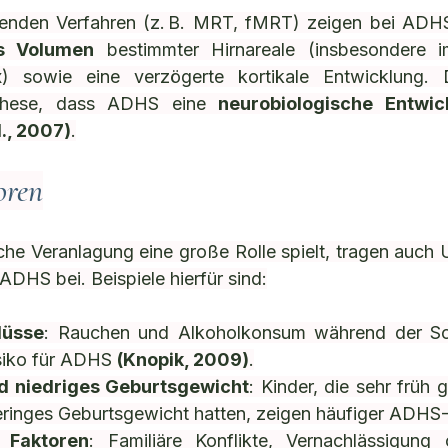
benden Verfahren (z. B. MRT, fMRT) zeigen bei ADHS
es Volumen
 bestimmter Hirnareale (insbesondere i
ex) sowie eine verzögerte kortikale Entwicklung. 
 These, dass ADHS eine 
neurobiologische Entwic
l., 2007)
.
oren
he Veranlagung eine große Rolle spielt, tragen auch 
ADHS bei. Beispiele hierfür sind:
lüsse
: Rauchen und Alkoholkonsum während der Sc
siko für ADHS 
(Knopik, 2009)
.
d niedriges Geburtsgewicht
: Kinder, die sehr früh
geringes Geburtsgewicht hatten, zeigen häufiger ADH
 Faktoren
: Familiäre Konflikte, Vernachlässigung