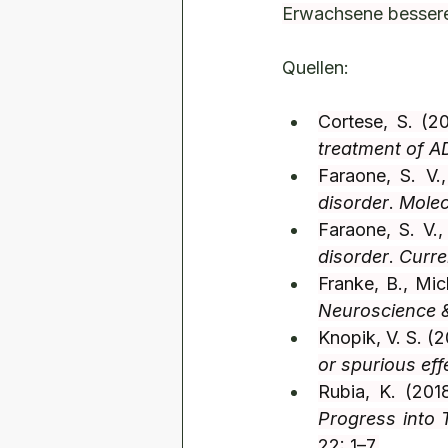
Erwachsene bessere
Quellen:
Cortese, S. (2
treatment of 
Faraone, S. V.
disorder
. 
Molec
Faraone, S. V., 
disorder
. 
Curre
Franke, B., Mich
Neuroscience &
Knopik, V. S. (2
or spurious eff
Rubia, K. (2018
Progress into 
22: 1–7.