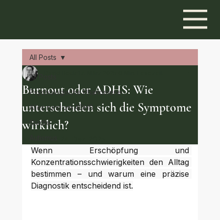
All Posts
David Beck
17. März 2025
6 Min. Lesezeit
All Posts
Burnout oder ADHS: Wie
Psychologische Phänomene
unterscheiden sich die Symptome
Alles rund um ADHS
wirklich?
Städte
Autismus
Aktualisiert:
24. Dez. 2025
Wenn Erschöpfung und 
Konzentrationsschwierigkeiten den Alltag 
bestimmen – und warum eine präzise 
Diagnostik entscheidend ist.